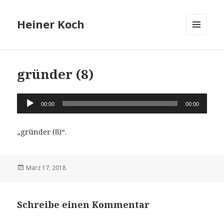
Heiner Koch
MENÜ
UND
WIDGETS
gründer (8)
Audio-
00:00
00:00
Player
„gründer (8)“.
Veröffentlicht
März 17, 2018
am
Schreibe einen Kommentar