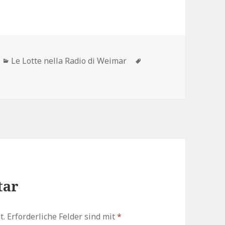
Kategorien
Schlagwörter
Le Lotte nella Radio di Weimar
tar
t.
Erforderliche Felder sind mit
*