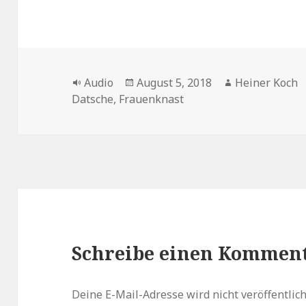
Format
Veröffentlicht
Autor
Audio
August 5, 2018
Heiner Koch
am
Datsche
,
Frauenknast
Schreibe einen Kommen
Deine E-Mail-Adresse wird nicht veröffentlich