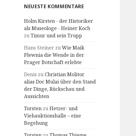
NEUESTE KOMMENTARE
Holm Kirsten - der Historiker
als Museologe - Heiner Koch
zu
Timur und sein Trupp
Hans Steiner
zu
Wie Maik
Plewnia die Wende in der
Prager Botschaft erlebte
Denis
zu
Christian Molitor
alias Doc Mulai über den Stand
der Dinge, Rückschau und
Aussichten
Torsten
zu
Hetzer- und
Viehauktionshalle – eine
Begehung
Torsten
zu
Thomas Thieme