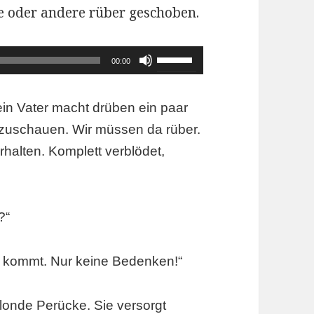
e oder andere rüber geschoben.
Pfeiltasten
00:00
Hoch/Runter
benutzen,
ein Vater macht drüben ein paar
um
izuschauen. Wir müssen da rüber.
die
rhalten. Komplett verblödet,
Lautstärke
zu
regeln.
?“
er kommt. Nur keine Bedenken!“
blonde Perücke. Sie versorgt