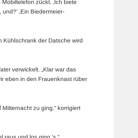
 Mobiltelefon zückt. ‚Ich biete
, und?’ ,Ein Biedermeier-
m Kühlschrank der Datsche wird
ater verwickelt. „Klar war das
ir eben in den Frauenknast rüber
Mitternacht zu ging.“ korrigiert
 raus und los ging ’s.“