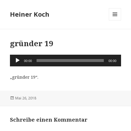
Heiner Koch
MENÜ
UND
WIDGETS
gründer 19
Audio-
00:00
00:00
Player
„gründer 19“.
Veröffentlicht
Mai 26, 2018
am
Schreibe einen Kommentar