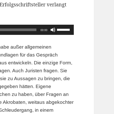
rfolgsschriftsteller verlangt
Pfeiltasten
00:00
Hoch/Runter
benutzen,
habe außer allgemeinen
um
rundlagen für das Gespräch
die
us entwickeln. Die einzige Form,
Lautstärke
agen. Auch Juristen fragen. Sie
zu
 sie zu Aussagen zu bringen, die
regeln.
 gegeben hätten. Eigene
ochen zu haben, über Fragen an
 sie Akrobaten, weitaus abgekochter
uf Schleudergang, in einem