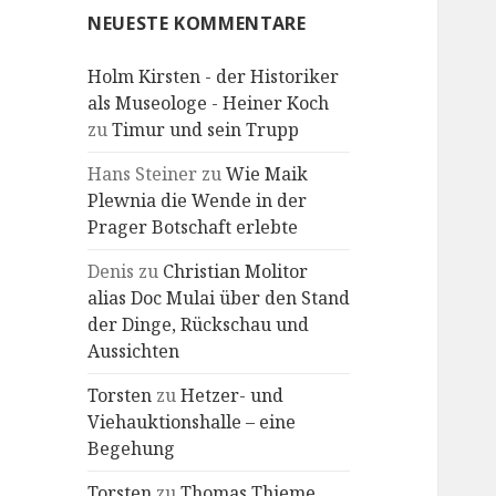
NEUESTE KOMMENTARE
Holm Kirsten - der Historiker
als Museologe - Heiner Koch
zu
Timur und sein Trupp
Hans Steiner
zu
Wie Maik
Plewnia die Wende in der
Prager Botschaft erlebte
Denis
zu
Christian Molitor
alias Doc Mulai über den Stand
der Dinge, Rückschau und
Aussichten
Torsten
zu
Hetzer- und
Viehauktionshalle – eine
Begehung
Torsten
zu
Thomas Thieme