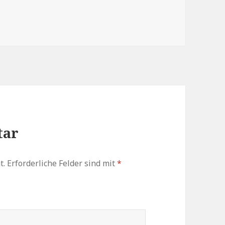
zu
regeln.
tar
t.
Erforderliche Felder sind mit
*