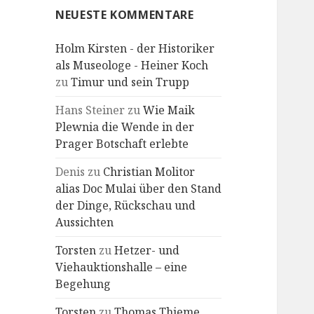
NEUESTE KOMMENTARE
Holm Kirsten - der Historiker
als Museologe - Heiner Koch
zu
Timur und sein Trupp
Hans Steiner
zu
Wie Maik
Plewnia die Wende in der
Prager Botschaft erlebte
Denis
zu
Christian Molitor
alias Doc Mulai über den Stand
der Dinge, Rückschau und
Aussichten
Torsten
zu
Hetzer- und
Viehauktionshalle – eine
Begehung
Torsten
zu
Thomas Thieme