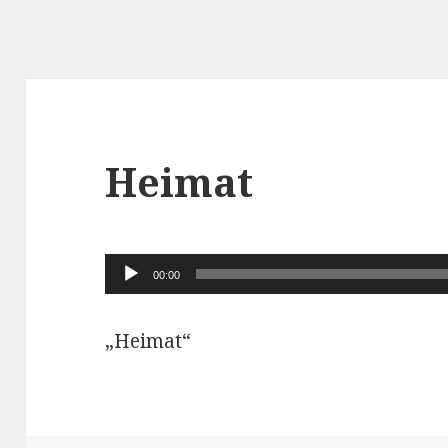
Heimat
Audio-
00:00
Player
„Heimat“