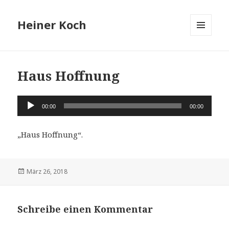
Heiner Koch
MENÜ
UND
WIDGETS
Haus Hoffnung
Audio-
00:00
00:00
Player
„Haus Hoffnung“.
Veröffentlicht
März 26, 2018
am
Schreibe einen Kommentar