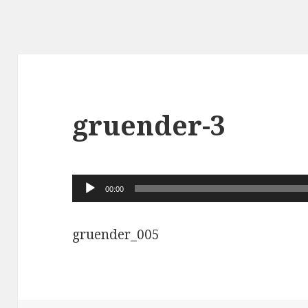
gruender-3
Audio-
00:00
Player
gruender_005