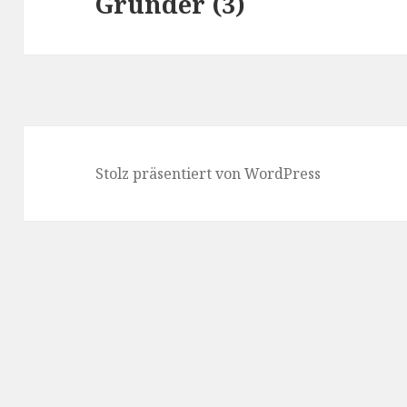
Gründer (3)
Beitrag:
Stolz präsentiert von WordPress