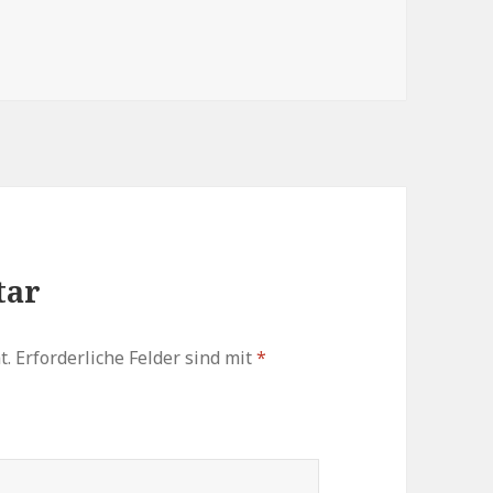
zu
regeln.
tar
t.
Erforderliche Felder sind mit
*