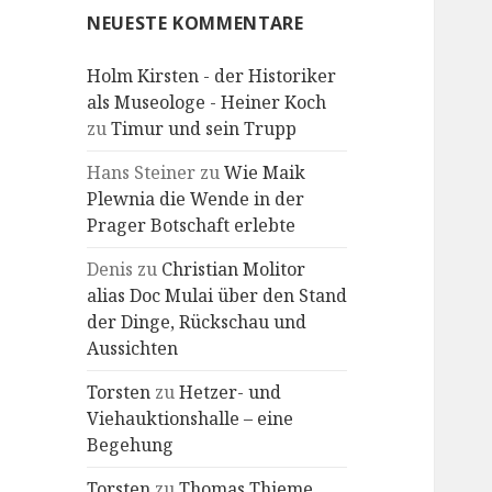
NEUESTE KOMMENTARE
Holm Kirsten - der Historiker
als Museologe - Heiner Koch
zu
Timur und sein Trupp
Hans Steiner
zu
Wie Maik
Plewnia die Wende in der
Prager Botschaft erlebte
Denis
zu
Christian Molitor
alias Doc Mulai über den Stand
der Dinge, Rückschau und
Aussichten
Torsten
zu
Hetzer- und
Viehauktionshalle – eine
Begehung
Torsten
zu
Thomas Thieme