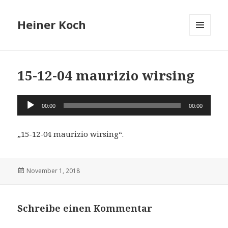
Heiner Koch
MENÜ
UND
WIDGETS
15-12-04 maurizio wirsing
Audio-
00:00
00:00
Player
„15-12-04 maurizio wirsing“.
Veröffentlicht
November 1, 2018
am
Schreibe einen Kommentar