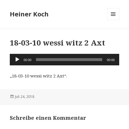
Heiner Koch
MENÜ
UND
WIDGETS
18-03-10 wessi witz 2 Axt
Audio-
00:00
00:00
Player
„18-03-10 wessi witz 2 Axt“.
Veröffentlicht
Juli 24, 2018
am
Schreibe einen Kommentar