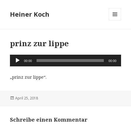
Heiner Koch
MENÜ
UND
WIDGETS
prinz zur lippe
Audio-
00:00
00:00
Player
„prinz zur lippe“.
Veröffentlicht
April 25, 2018
am
Schreibe einen Kommentar