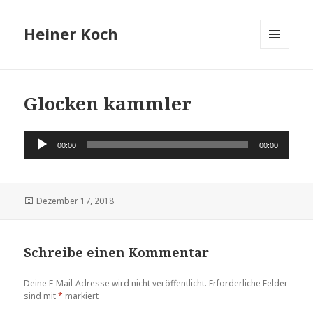
Heiner Koch
MENÜ
UND
WIDGETS
Glocken kammler
Audio-
00:00
00:00
Player
Veröffentlicht
Dezember 17, 2018
am
Schreibe einen Kommentar
Deine E-Mail-Adresse wird nicht veröffentlicht.
Erforderliche Felder
sind mit
*
markiert