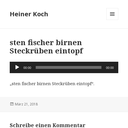
Heiner Koch
MENÜ
UND
WIDGETS
sten fischer birnen
Steckrüben eintopf
Audio-
00:00
00:00
Player
„sten fischer birnen Steckrüben eintopf“.
Veröffentlicht
März 21, 2018
am
Schreibe einen Kommentar