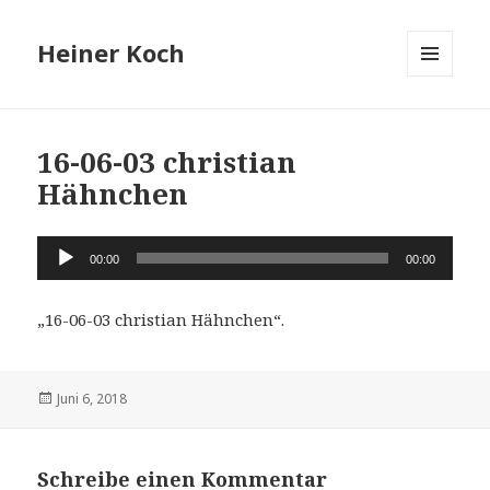
Heiner Koch
MENÜ
UND
WIDGETS
16-06-03 christian
Hähnchen
Audio-
00:00
00:00
Player
„16-06-03 christian Hähnchen“.
Veröffentlicht
Juni 6, 2018
am
Schreibe einen Kommentar