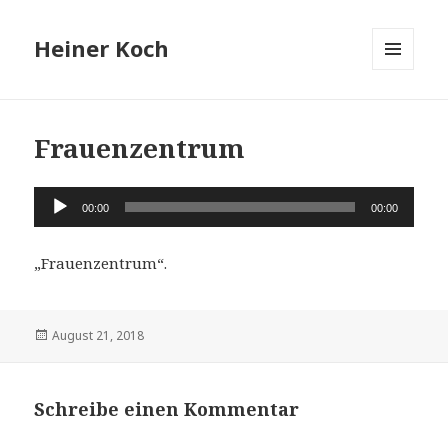
Heiner Koch
MENÜ
UND
WIDGETS
Frauenzentrum
Audio-
00:00
00:00
Player
„Frauenzentrum“.
Veröffentlicht
August 21, 2018
am
Schreibe einen Kommentar