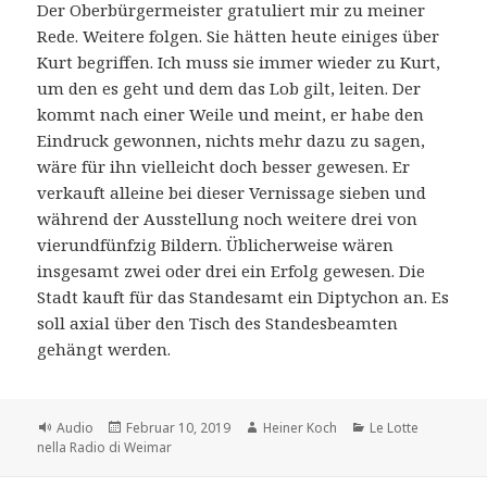
Der Oberbürgermeister gratuliert mir zu meiner
Rede. Weitere folgen. Sie hätten heute einiges über
Kurt begriffen. Ich muss sie immer wieder zu Kurt,
um den es geht und dem das Lob gilt, leiten. Der
kommt nach einer Weile und meint, er habe den
Eindruck gewonnen, nichts mehr dazu zu sagen,
wäre für ihn vielleicht doch besser gewesen. Er
verkauft alleine bei dieser Vernissage sieben und
während der Ausstellung noch weitere drei von
vierundfünfzig Bildern. Üblicherweise wären
insgesamt zwei oder drei ein Erfolg gewesen. Die
Stadt kauft für das Standesamt ein Diptychon an. Es
soll axial über den Tisch des Standesbeamten
gehängt werden.
Format
Veröffentlicht
Autor
Kategorien
Audio
Februar 10, 2019
Heiner Koch
Le Lotte
am
nella Radio di Weimar