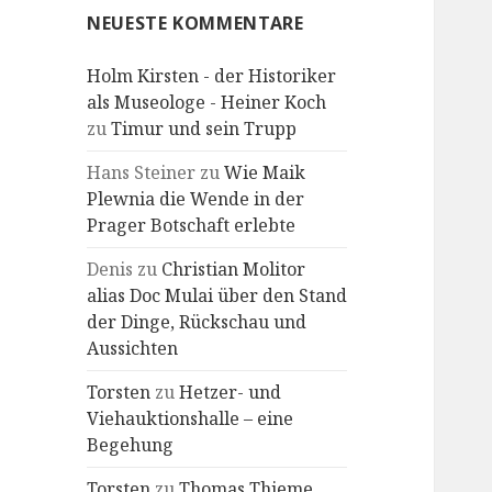
NEUESTE KOMMENTARE
Holm Kirsten - der Historiker
als Museologe - Heiner Koch
zu
Timur und sein Trupp
Hans Steiner
zu
Wie Maik
Plewnia die Wende in der
Prager Botschaft erlebte
Denis
zu
Christian Molitor
alias Doc Mulai über den Stand
der Dinge, Rückschau und
Aussichten
Torsten
zu
Hetzer- und
Viehauktionshalle – eine
Begehung
Torsten
zu
Thomas Thieme