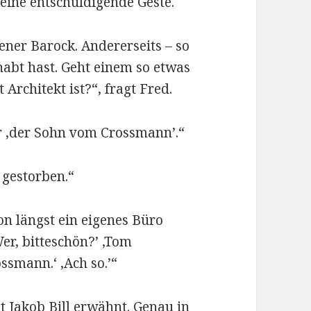
 eine entschuldigende Geste.
ener Barock. Andererseits – so
habt hast. Geht einem so etwas
Architekt ist?“, fragt Fred.
 ‚der Sohn vom Crossmann’.“
 gestorben.“
hon längst ein eigenes Büro
Wer, bitteschön?’ ‚Tom
smann.‘ ‚Ach so.’“
t Jakob Bill erwähnt. Genau in