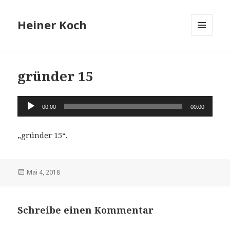
Heiner Koch
MENÜ
UND
WIDGETS
gründer 15
Audio-
00:00
00:00
Player
„gründer 15“.
Veröffentlicht
Mai 4, 2018
am
Schreibe einen Kommentar