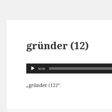
gründer (12)
Audio-
00:00
Player
„gründer (12)“.