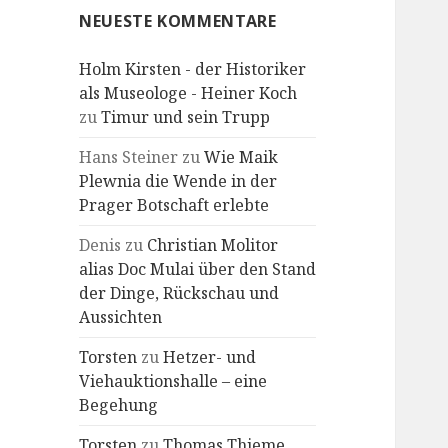
NEUESTE KOMMENTARE
Holm Kirsten - der Historiker
als Museologe - Heiner Koch
zu
Timur und sein Trupp
Hans Steiner
zu
Wie Maik
Plewnia die Wende in der
Prager Botschaft erlebte
Denis
zu
Christian Molitor
alias Doc Mulai über den Stand
der Dinge, Rückschau und
Aussichten
Torsten
zu
Hetzer- und
Viehauktionshalle – eine
Begehung
Torsten
zu
Thomas Thieme