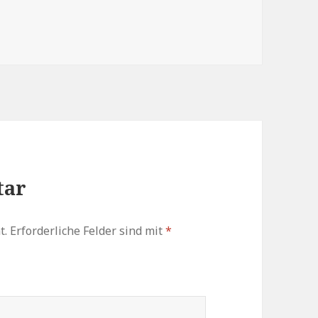
zu
regeln.
tar
t.
Erforderliche Felder sind mit
*