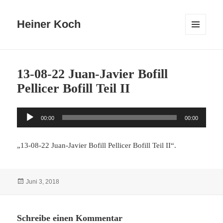
Heiner Koch
MENÜ
UND
WIDGETS
13-08-22 Juan-Javier Bofill
Pellicer Bofill Teil II
Audio-
00:00
00:00
Player
„13-08-22 Juan-Javier Bofill Pellicer Bofill Teil II“.
Veröffentlicht
Juni 3, 2018
am
Schreibe einen Kommentar