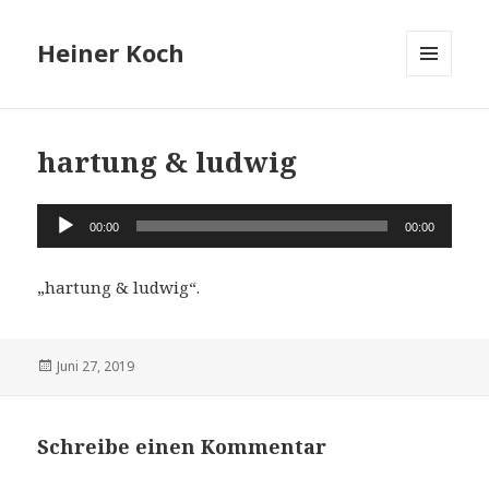
Heiner Koch
MENÜ
UND
WIDGETS
hartung & ludwig
Audio-
00:00
00:00
Player
„hartung & ludwig“.
Veröffentlicht
Juni 27, 2019
am
Schreibe einen Kommentar