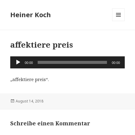
Heiner Koch
MENÜ
UND
WIDGETS
affektiere preis
Audio-
00:00
00:00
Player
„affektiere preis“.
Veröffentlicht
August 14, 2018
am
Schreibe einen Kommentar