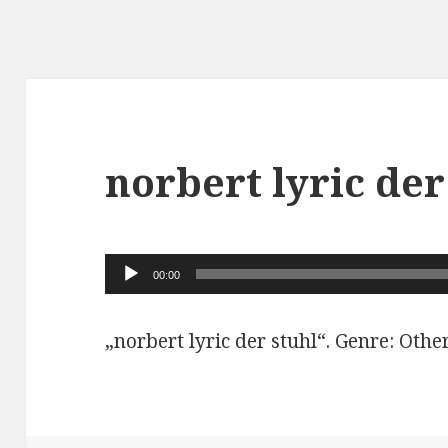
norbert lyric der
Audio-
00:00
Player
„norbert lyric der stuhl“. Genre: Other