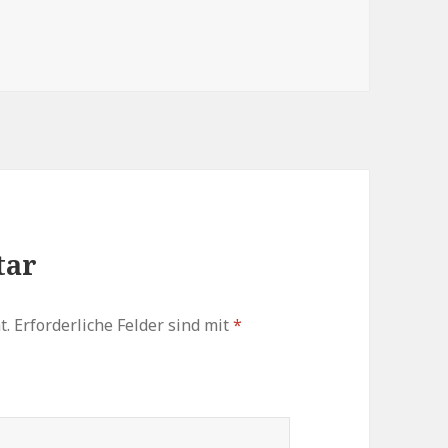
zu
regeln.
tar
t.
Erforderliche Felder sind mit
*