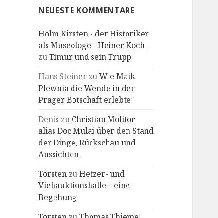
NEUESTE KOMMENTARE
Holm Kirsten - der Historiker
als Museologe - Heiner Koch
zu
Timur und sein Trupp
Hans Steiner
zu
Wie Maik
Plewnia die Wende in der
Prager Botschaft erlebte
Denis
zu
Christian Molitor
alias Doc Mulai über den Stand
der Dinge, Rückschau und
Aussichten
Torsten
zu
Hetzer- und
Viehauktionshalle – eine
Begehung
Torsten
zu
Thomas Thieme