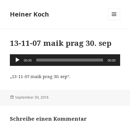
Heiner Koch
MENÜ
UND
WIDGETS
13-11-07 maik prag 30. sep
Audio-
00:00
00:00
Player
„13-11-07 maik prag 30. sep“.
Veröffentlicht
September 30, 2018
am
Schreibe einen Kommentar