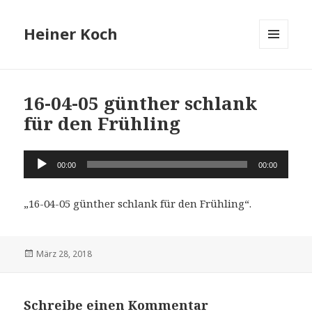
Heiner Koch
MENÜ
UND
WIDGETS
16-04-05 günther schlank
für den Frühling
Audio-
00:00
00:00
Player
„16-04-05 günther schlank für den Frühling“.
Veröffentlicht
März 28, 2018
am
Schreibe einen Kommentar