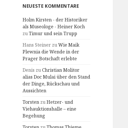
NEUESTE KOMMENTARE
Holm Kirsten - der Historiker
als Museologe - Heiner Koch
zu
Timur und sein Trupp
Hans Steiner
zu
Wie Maik
Plewnia die Wende in der
Prager Botschaft erlebte
Denis
zu
Christian Molitor
alias Doc Mulai über den Stand
der Dinge, Rückschau und
Aussichten
Torsten
zu
Hetzer- und
Viehauktionshalle – eine
Begehung
Torsten
zu
Thomas Thieme