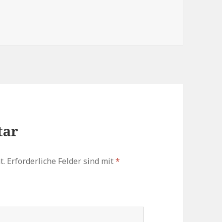
zu
regeln.
tar
t.
Erforderliche Felder sind mit
*