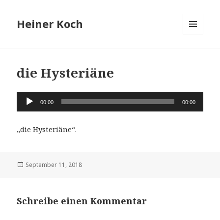
Heiner Koch
MENÜ
UND
WIDGETS
die Hysteriäne
Audio-
00:00
00:00
Player
„die Hysteriäne“.
Veröffentlicht
September 11, 2018
am
Schreibe einen Kommentar