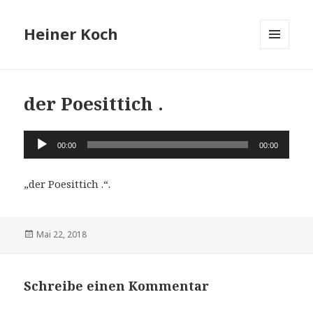
Heiner Koch
MENÜ
UND
WIDGETS
der Poesittich .
Audio-
00:00
00:00
Player
„der Poesittich .“.
Veröffentlicht
Mai 22, 2018
am
Schreibe einen Kommentar